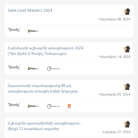
Saint Louis Masters 2024
Դեկտեմբեր 08, 2024
Դիտել`
Շախմատի աշխարհի առաջնություն 2024
(Դին Լիրեն և Գուկեշ Դոմարաջու)
Դեկտեմբեր 14, 2024
Դիտել`
Հայաստանի տղամարդկանց 85-րդ
առաջնության առաջին խմբի մրցաշար
Դեկտեմբեր 05, 2024
Դիտել`
Աշխարհի պատանիների առաջնություն -
մինչև 12 տարեկան տղաներ
Նոյեմբեր 27, 2024