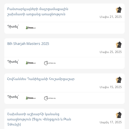
Բանտարկյալների մայրցամաքային
շախմատի առցանց առաջնություն
Մայիս 21, 2025
Դիտել`
8th Sharjah Masters 2025
Մայիս 25, 2025
Դիտել`
Հովհաննես Դանիելյանի հուշամրցաշար
Մայիս 15, 2025
Դիտել`
Շախմատի աշխարհի կանանց
առաջնություն (Ցզյու Վենցզյուն և Թան
Ապրիլ 17, 2025
Չժունյի)