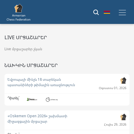
LIVE ՄՐՑԱՇԱՐԵՐ
Live մրցաշարեր չկան
ՆԱԽԿԻՆ ՄՐՑԱՇԱՐԵՐ
Եվրոպայի մինչև 18 տարեկան
պատանիների թիմային առաջնություն
Օգոստոս 01, 2026
Դիտել`
«Oskemen Open 2026» շախմատի
միջազգային մրցաշար
Հուլիս 29, 2026