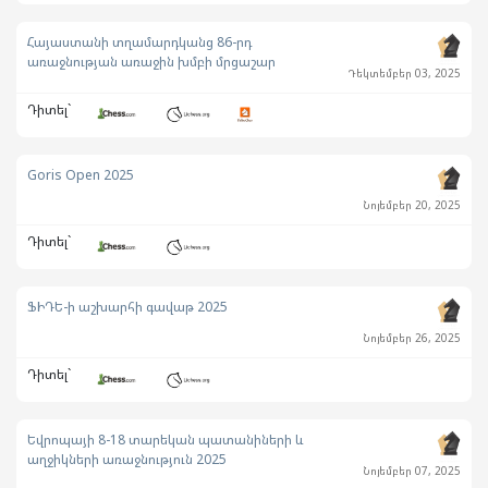
Հայաստանի տղամարդկանց 86-րդ
առաջնության առաջին խմբի մրցաշար
Դեկտեմբեր 03, 2025
Դիտել`
Goris Open 2025
Նոյեմբեր 20, 2025
Դիտել`
ՖԻԴԵ-ի աշխարհի գավաթ 2025
Նոյեմբեր 26, 2025
Դիտել`
Եվրոպայի 8-18 տարեկան պատանիների և
աղջիկների առաջնություն 2025
Նոյեմբեր 07, 2025