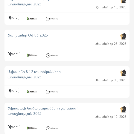
առաջնություն 2025
Հոկտեմբեր 15, 2025
Դիտել`
Ծաղկաձոր Օփեն 2025
Սեպտեմբեր 28, 2025
Դիտել`
Աշխարհի 8-12 տարեկանների
առաջնություն 2025
Սեպտեմբեր 30, 2025
Դիտել`
Եվրոպայի համալսարանների շախմատի
առաջնություն 2025
Սեպտեմբեր 19, 2025
Դիտել`