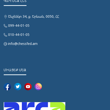
ԿԱՊ ՄԵԶ ՀԵՏ
Շևչենկո 34, ք. Երևան, 0050, ՀՀ
099-44-01-05
010-44-01-05
info@chessfed.am
ՄԻԱՑԵՔ ՄԵԶ