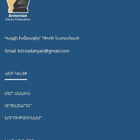
Կայքի խմբագիր՝ Կիտի Նադանյան
Email: kiti.nadanyan@gmail.com
ՎԵԲ ԿԱՅՔ
ՄԵՐ ՄԱՍԻՆ
ՄՐՑԱՇԱՐԵՐ
ՆՈՐՈՒԹՅՈՒՆՆԵՐ