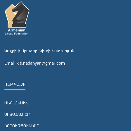
Կայքի խմբագիր՝ Կիտի Նադանյան
Email: kiti.nadanyan@gmail.com
ՎԵԲ ԿԱՅՔ
ՄԵՐ ՄԱՍԻՆ
ՄՐՑԱՇԱՐԵՐ
ՆՈՐՈՒԹՅՈՒՆՆԵՐ