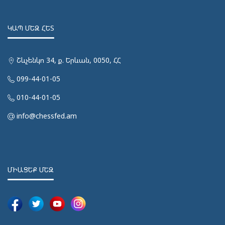
ԿԱՊ ՄԵԶ ՀԵՏ
Շևչենկո 34, ք. Երևան, 0050, ՀՀ
099-44-01-05
010-44-01-05
info@chessfed.am
ՄԻԱՑԵՔ ՄԵԶ