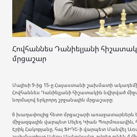
Հովհաննես Դանիելյանի հիշատակ
մրցաշար
Մայիսի 9-ից 15-ը Հայաստանի շախմատի ակադեմի
Հովհաննես Դանիելյանի հիշատակին նվիրված մի
նորմայով երկրորդ շրջանային մրցաշարը։
6 խաղափուլից հետո մրցաշարի առաջատարներն ե
միջազգային վարպետ Սեյեդ Կիան Պուրմուսավին,
Էրիկ Հակոբյանը, հայ ՖԻԴԵ-ի վարպետ Մանվել Առա
շախմատիստ Ալեքս Մանուկյանը, ովքեր ունեն 4 մի