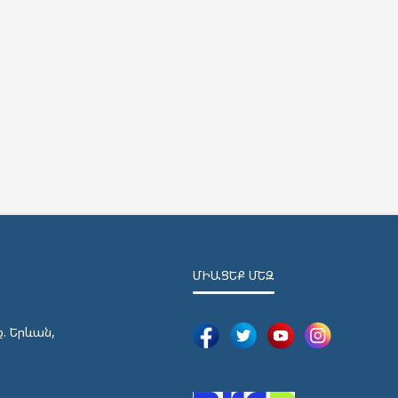
ՄԻԱՑԵՔ ՄԵԶ
ք. Երևան,
5