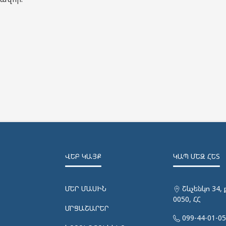
ՎԵԲ ԿԱՅՔ
ԿԱՊ ՄԵԶ ՀԵՏ
ՄԵՐ ՄԱՍԻՆ
Շևչենկո 34, 
0050, ՀՀ
ՄՐՑԱՇԱՐԵՐ
099-44-01-0