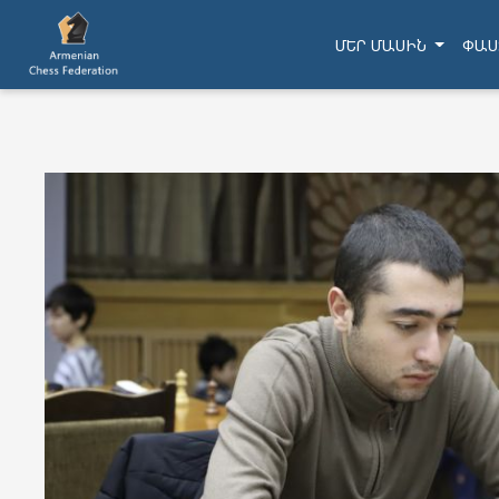
ՄԵՐ ՄԱՍԻՆ
ՓԱՍ