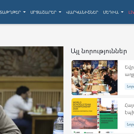
ՏԱԹՂԹԵՐ
ՄՐՑԱՇԱՐԵՐ
ՎԱՐԿԱՆԻՇՆԵՐ
ՄԵԴԻԱ
LI
Այլ նորություններ
Եվր
աղջ
Նոր
Հայ
էպի
Նոր