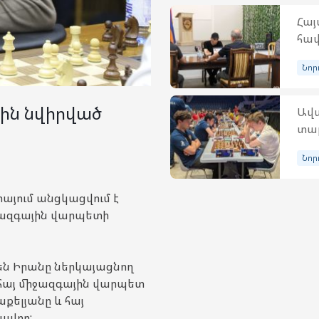
Հա
հավ
Նոր
ին նվիրված
Ավա
տար
Նոր
այում անցկացվում է
ջազգային վարպետի
ն Իրանը ներկայացնող
 հայ միջազգային վարպետ
քելյանը և հայ
ավոր: