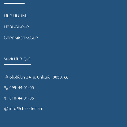
ՄԵՐ ՄԱՍԻՆ
ՄՐՑԱՇԱՐԵՐ
ՆՈՐՈՒԹՅՈՒՆՆԵՐ
ԿԱՊ ՄԵԶ ՀԵՏ
Շևչենկո 34, ք. Երևան, 0050, ՀՀ
099-44-01-05
010-44-01-05
info@chessfed.am