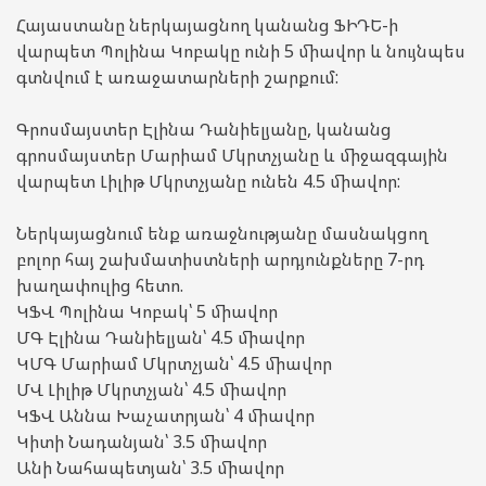
Հայաստանը ներկայացնող կանանց ՖԻԴԵ-ի
վարպետ Պոլինա Կոբակը ունի 5 միավոր և նույնպես
գտնվում է առաջատարների շարքում:
Գրոսմայստեր Էլինա Դանիելյանը, կանանց
գրոսմայստեր Մարիամ Մկրտչյանը և միջազգային
վարպետ Լիլիթ Մկրտչյանը ունեն 4.5 միավոր:
Ներկայացնում ենք առաջնությանը մասնակցող
բոլոր հայ շախմատիստների արդյունքները 7-րդ
խաղափուլից հետո.
ԿՖՎ Պոլինա Կոբակ՝ 5 միավոր
ՄԳ Էլինա Դանիելյան՝ 4.5 միավոր
ԿՄԳ Մարիամ Մկրտչյան՝ 4.5 միավոր
ՄՎ Լիլիթ Մկրտչյան՝ 4.5 միավոր
ԿՖՎ Աննա Խաչատրյան՝ 4 միավոր
Կիտի Նադանյան՝ 3.5 միավոր
Անի Նահապետյան՝ 3.5 միավոր