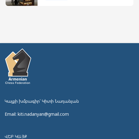
Կայքի խմբագիր՝ Կիտի Նադանյան
Email: kiti.nadanyan@gmail.com
ՎԵԲ ԿԱՅՔ