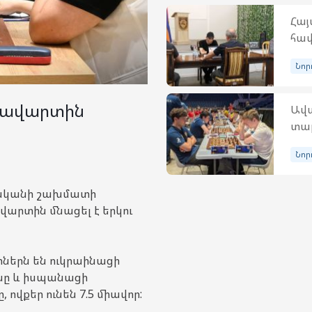
Հա
հավ
Նոր
ն ավարտին
Ավա
տար
Նոր
վականի շախմատի
արտին մնացել է երկու
ներն են ուկրաինացի
նը և իսպանացի
վքեր ունեն 7.5 միավոր: