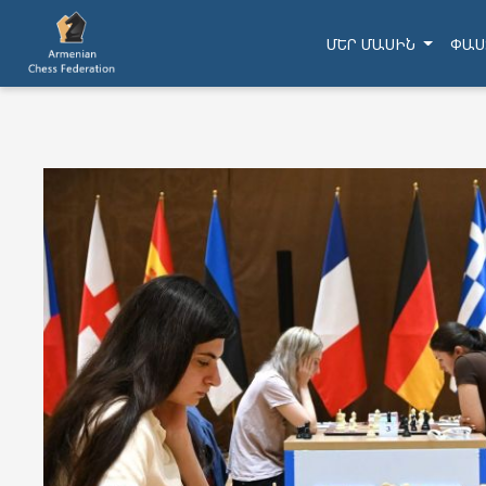
ՄԵՐ ՄԱՍԻՆ
ՓԱՍ