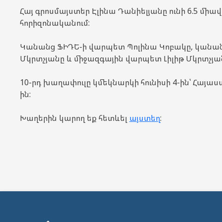
Հայ գրոսմայստեր Էլինա Դանիելյանը ունի 6.5 միավո
հորիզոնականում:
Կանանց ՖԻԴԵ-ի վարպետ Պոլինա Կոբակը, կանա
Մկրտչյանը և միջազգային վարպետ Լիլիթ Մկրտչյան
10-րդ խաղափուլը կմեկնարկի հունիսի 4-ին՝ Հայա
ին:
Խաղերին կարող եք հետևել
այստեղ
: