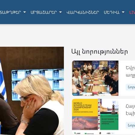
ՏԱԹՂԹԵՐ
ՄՐՑԱՇԱՐԵՐ
ՎԱՐԿԱՆԻՇՆԵՐ
ՄԵԴԻԱ
LI
Այլ նորություններ
Եվր
աղջ
Նոր
Հայ
էպի
Նոր