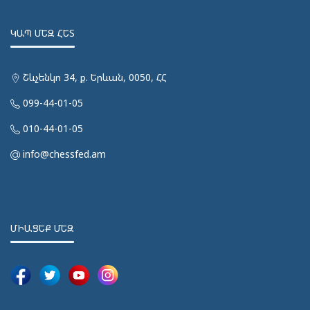
ԿԱՊ ՄԵԶ ՀԵՏ
Շևչենկո 34, ք. Երևան, 0050, ՀՀ
099-44-01-05
010-44-01-05
info@chessfed.am
ՄԻԱՑԵՔ ՄԵԶ