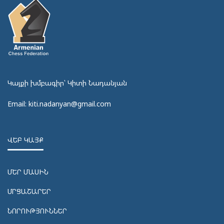
Կայքի խմբագիր՝ Կիտի Նադանյան
Email: kiti.nadanyan@gmail.com
ՎԵԲ ԿԱՅՔ
ՄԵՐ ՄԱՍԻՆ
ՄՐՑԱՇԱՐԵՐ
ՆՈՐՈՒԹՅՈՒՆՆԵՐ