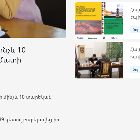
Հայ
էպի
Նոր
նչև 10
Հա
հավ
խմատի
Նոր
 մինչև 10 տարեկան
89 կետով բարելավեց իր