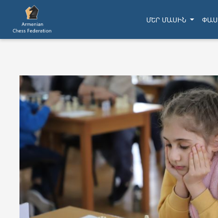
ՄԵՐ ՄԱՍԻՆ
ՓԱՍ