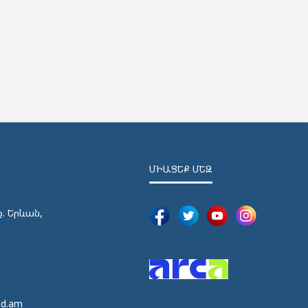
ՄԻԱՑԵՔ ՄԵԶ
ք. Երևան,
5
5
ed.am