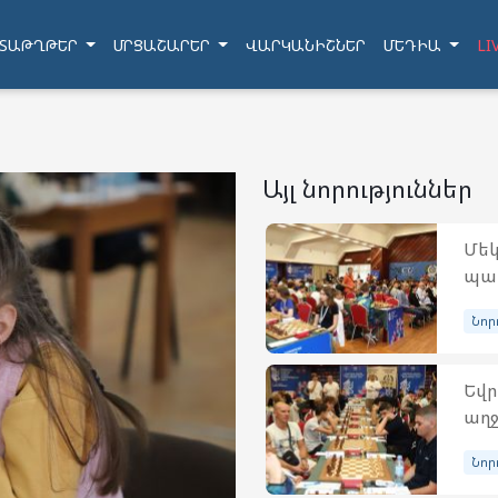
ՏԱԹՂԹԵՐ
ՄՐՑԱՇԱՐԵՐ
ՎԱՐԿԱՆԻՇՆԵՐ
ՄԵԴԻԱ
LI
Այլ նորություններ
Մեկ
պատ
Նոր
Եվր
աղջ
Նոր