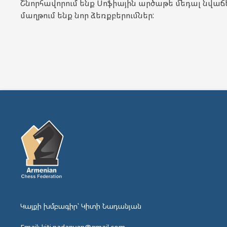
Շնորհավորում ենք Սոֆիային արծաթե մեդալ նվաճ
մաղթում ենք նոր ձեռքբերումներ:
Կայքի խմբագիր՝ Կիտի Նադանյան