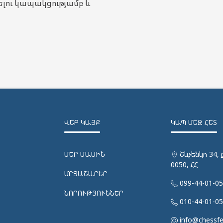
ելու կապակցությամբ և
ՎԵԲ ԿԱՅՔ
ԿԱՊ ՄԵԶ ՀԵՏ
ՄԵՐ ՄԱՍԻՆ
Շևչենկո 34, 
0050, ՀՀ
ՄՐՑԱՇԱՐԵՐ
099-44-01-0
ՆՈՐՈՒԹՅՈՒՆՆԵՐ
010-44-01-0
info@chessf