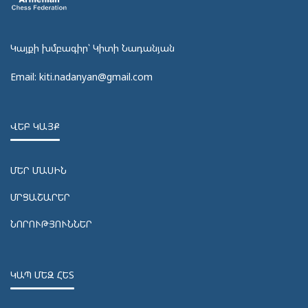
Կայքի խմբագիր՝ Կիտի Նադանյան
Email: kiti.nadanyan@gmail.com
ՎԵԲ ԿԱՅՔ
ՄԵՐ ՄԱՍԻՆ
ՄՐՑԱՇԱՐԵՐ
ՆՈՐՈՒԹՅՈՒՆՆԵՐ
ԿԱՊ ՄԵԶ ՀԵՏ