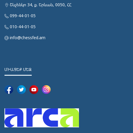
Շևչենկո 34, ք. Երևան, 0050, ՀՀ
099-44-01-05
010-44-01-05
info@chessfed.am
ՄԻԱՑԵՔ ՄԵԶ