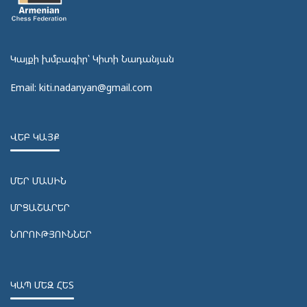
Կայքի խմբագիր՝ Կիտի Նադանյան
Email: kiti.nadanyan@gmail.com
ՎԵԲ ԿԱՅՔ
ՄԵՐ ՄԱՍԻՆ
ՄՐՑԱՇԱՐԵՐ
ՆՈՐՈՒԹՅՈՒՆՆԵՐ
ԿԱՊ ՄԵԶ ՀԵՏ