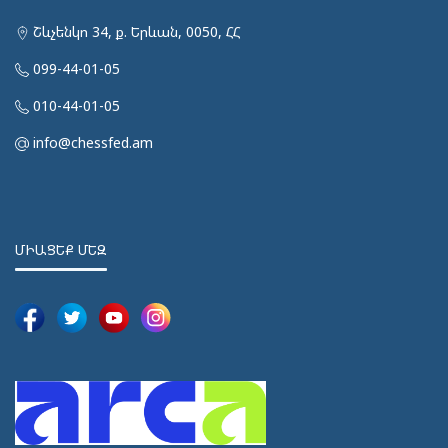
Շևչենկո 34, ք. Երևան, 0050, ՀՀ
099-44-01-05
010-44-01-05
info@chessfed.am
ՄԻԱՑԵՔ ՄԵԶ