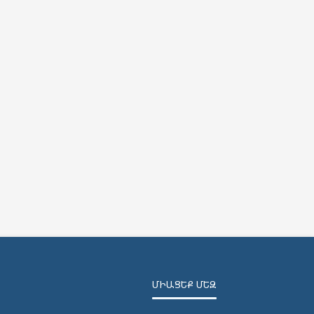
ՄԻԱՑԵՔ ՄԵԶ