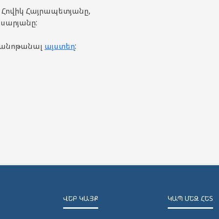
 Հովիկ Հայրապետյանը,
ասարյանը:
ծանոթանալ
այստեղ
:
ՎԵԲ ԿԱՅՔ
ԿԱՊ ՄԵԶ ՀԵՏ