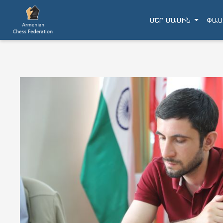
ՄԵՐ ՄԱՍԻՆ
ՓԱՍ