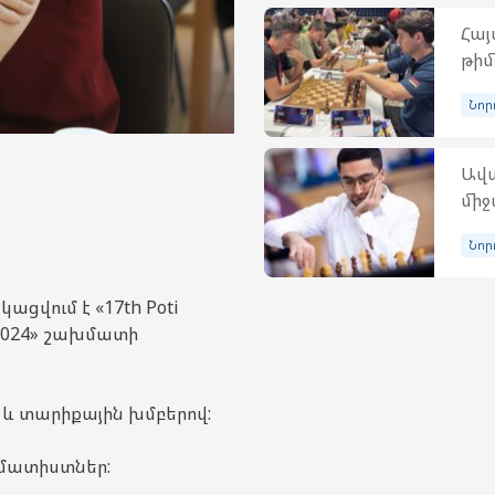
Հայ
թիմ
Նոր
Ավա
միջ
Նոր
ացվում է «17th Poti
 - 2024» շախմատի
և տարիքային խմբերով:
խմատիստներ: