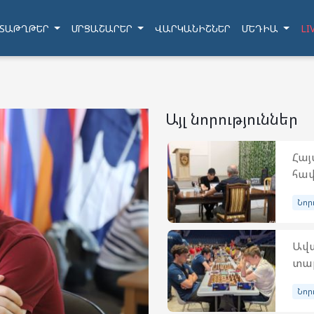
ՏԱԹՂԹԵՐ
ՄՐՑԱՇԱՐԵՐ
ՎԱՐԿԱՆԻՇՆԵՐ
ՄԵԴԻԱ
LI
Այլ նորություններ
Հա
հավ
Նոր
Ավա
տար
Նոր