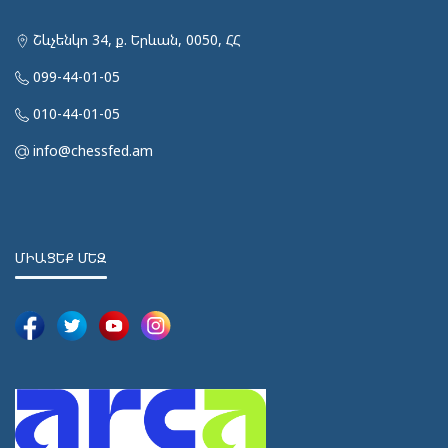
Շևչենկո 34, ք. Երևան, 0050, ՀՀ
099-44-01-05
010-44-01-05
info@chessfed.am
ՄԻԱՑԵՔ ՄԵԶ