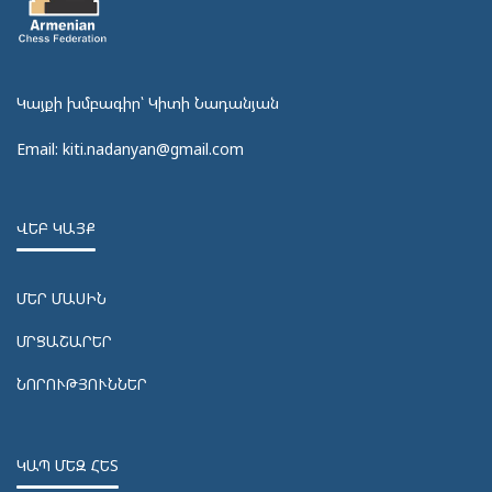
Կայքի խմբագիր՝ Կիտի Նադանյան
Email: kiti.nadanyan@gmail.com
ՎԵԲ ԿԱՅՔ
ՄԵՐ ՄԱՍԻՆ
ՄՐՑԱՇԱՐԵՐ
ՆՈՐՈՒԹՅՈՒՆՆԵՐ
ԿԱՊ ՄԵԶ ՀԵՏ