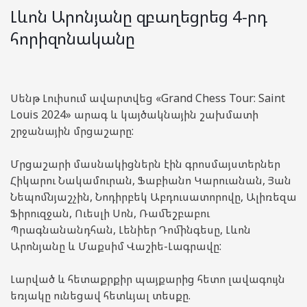
Լևոն Արոնյանը զբաղեցրեց 4-րդ
հորիզոնականը
Սենթ Լուիսում ավարտվեց «Grand Chess Tour: Saint
Louis 2024» արագ և կայծակնային շախմատի
շրջանային մրցաշարը:
Մրցաշարի մասնակիցներն էին գրոսմայստերներ
Հիկարու Նակամուրան, Ֆաբիանո Կարուանան, Յան
Նեպոմնյաշչին, Նոդիրբեկ Աբդուսատորովը, Ալիռեզա
Ֆիրուզջան, Ուեսլի Սոն, Ռամեշբաբու
Պրագնանանդհան, Լենիեր Դոմինգեսը, Լևոն
Արոնյանը և Մաքսիմ Վաշիե-Լագրավը:
Լարված և հետաքրքիր պայքարից հետո լավագույն
եռյակը ունեցավ հետևյալ տեսքը.