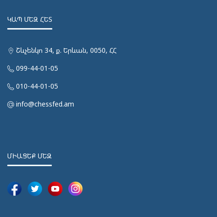
ԿԱՊ ՄԵԶ ՀԵՏ
Շևչենկո 34, ք. Երևան, 0050, ՀՀ
099-44-01-05
010-44-01-05
info@chessfed.am
ՄԻԱՑԵՔ ՄԵԶ