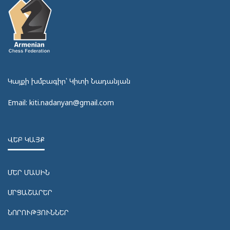
Կայքի խմբագիր՝ Կիտի Նադանյան
Email: kiti.nadanyan@gmail.com
ՎԵԲ ԿԱՅՔ
ՄԵՐ ՄԱՍԻՆ
ՄՐՑԱՇԱՐԵՐ
ՆՈՐՈՒԹՅՈՒՆՆԵՐ