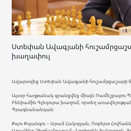
Ստեփան Ավագյանի հուշամրցաշա
խաղափուլ
Ավարտվեց Ստեփան Ավագյանի հուշամրցաշարի 6-
Այսօր հաղթանակ գրանցվեց միայն Ռամեշբաբու
Բենիամին Գլեդուրա խաղում, որտեղ առավելությ
Պրագնանանդան:
Քսյու Քսյանգու – Արամ Հակոբյան, Ռոբերտ Հովհանն
Արավինդ Չիտհամբարամ - Նոդիրբեկ Յակուբբոև, Յո