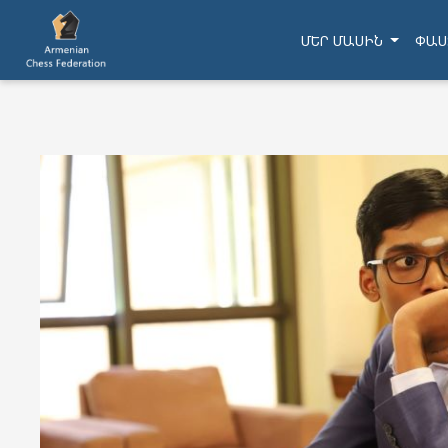
ՄԵՐ ՄԱՍԻՆ
ՓԱՍ