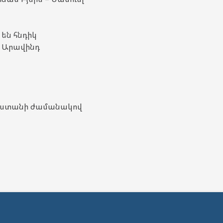
են հնդիկ
 Արավինդ
այաստանի ժամանակով