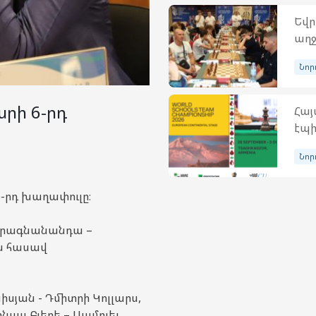
Եվր
աղջ
Նոր
րի 6-րդ
Հայ
էպի
Նոր
րդ խաղափուլը։
 Պրագնանանդա –
ան հասավ
իսյան - Դմիտրի Կոլլարս,
նաս Բյերե – Սամուել