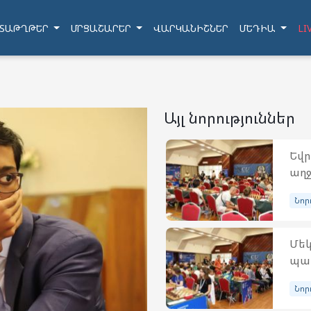
ՏԱԹՂԹԵՐ
ՄՐՑԱՇԱՐԵՐ
ՎԱՐԿԱՆԻՇՆԵՐ
ՄԵԴԻԱ
LI
Այլ նորություններ
Եվր
աղջ
Նոր
Մեկ
պատ
Նոր