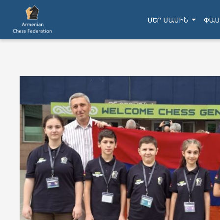
ՄԵՐ ՄԱՍԻՆ
ՓԱՍ