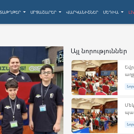
ՏԱԹՂԹԵՐ
ՄՐՑԱՇԱՐԵՐ
ՎԱՐԿԱՆԻՇՆԵՐ
ՄԵԴԻԱ
LI
Այլ նորություններ
Եվր
աղջ
Նոր
Մեկ
պատ
Նոր