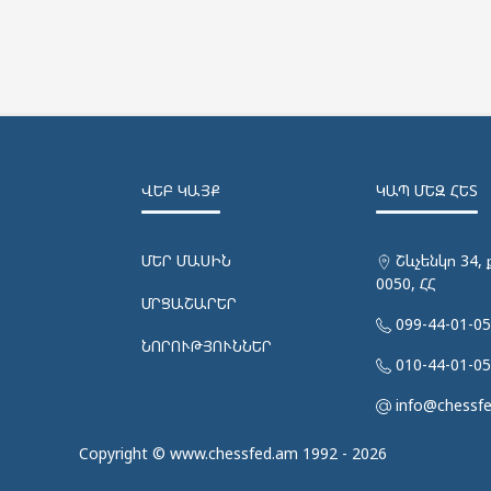
ՎԵԲ ԿԱՅՔ
ԿԱՊ ՄԵԶ ՀԵՏ
ՄԵՐ ՄԱՍԻՆ
Շևչենկո 34, 
0050, ՀՀ
ՄՐՑԱՇԱՐԵՐ
099-44-01-0
ՆՈՐՈՒԹՅՈՒՆՆԵՐ
010-44-01-0
info@chessf
Copyright © www.chessfed.am 1992 - 2026