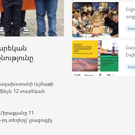
Եվր
աղջ
Նոր
արեկան
Հայ
էպի
ությունը
Նոր
 Ղազախստանի Ալմաթի
ինչև 12 տարեկան
Միրաքյանը 11
րդ տեղերը՝ լրացուցիչ