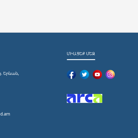
ՄԻԱՑԵՔ ՄԵԶ
ք. Երևան,
5
5
ed.am