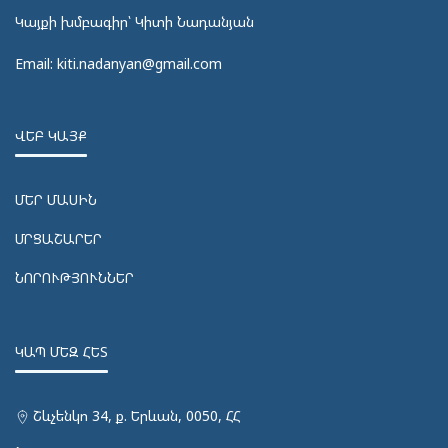
Կայքի խմբագիր՝ Կիտի Նադանյան
Email: kiti.nadanyan@gmail.com
ՎԵԲ ԿԱՅՔ
ՄԵՐ ՄԱՍԻՆ
ՄՐՑԱՇԱՐԵՐ
ՆՈՐՈՒԹՅՈՒՆՆԵՐ
ԿԱՊ ՄԵԶ ՀԵՏ
Շևչենկո 34, ք. Երևան, 0050, ՀՀ