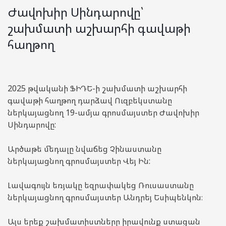
Ժավոխիր Սինդարովը՝
շախմատի աշխարհի գավաթի
հաղթող
2025 թվականի ՖԻԴԵ-ի շախմատի աշխարհի
գավաթի հաղթող դարձավ Ուզբեկստանը
ներկայացնող 19-ամյա գրոսմայստեր Ժավոխիր
Սինդարովը:
Արծաթե մեդալը նվաճեց Չինաստանը
ներկայացնող գրոսմայստեր Վեյ Ին:
Լավագույն եռյակը եզրափակեց Ռուսաստանը
ներկայացնող գրոսմայստեր Անդրեյ Եսիպենկոն։
Այս երեք շախմատիստները իրավունք ստացան