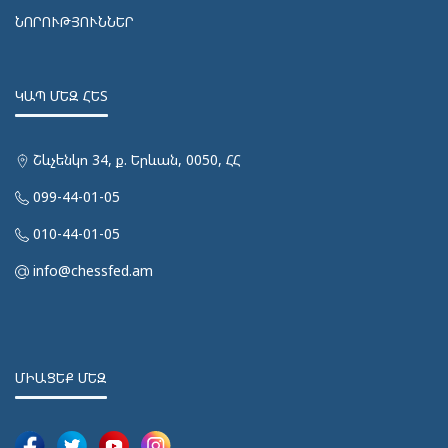
ՆՈՐՈՒԹՅՈՒՆՆԵՐ
ԿԱՊ ՄԵԶ ՀԵՏ
Շևչենկո 34, ք. Երևան, 0050, ՀՀ
099-44-01-05
010-44-01-05
info@chessfed.am
ՄԻԱՑԵՔ ՄԵԶ