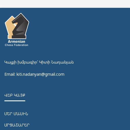
Կայքի խմբագիր՝ Կիտի Նադանյան
Email: kiti.nadanyan@gmail.com
ՎԵԲ ԿԱՅՔ
ՄԵՐ ՄԱՍԻՆ
ՄՐՑԱՇԱՐԵՐ