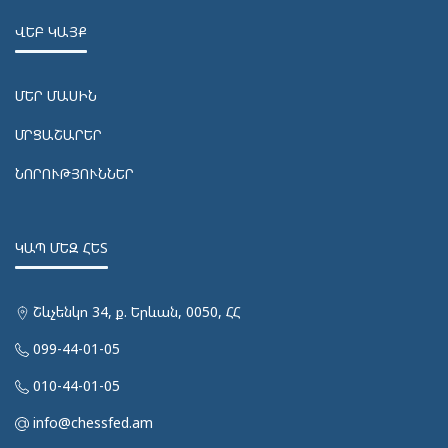
ՎԵԲ ԿԱՅՔ
ՄԵՐ ՄԱՍԻՆ
ՄՐՑԱՇԱՐԵՐ
ՆՈՐՈՒԹՅՈՒՆՆԵՐ
ԿԱՊ ՄԵԶ ՀԵՏ
Շևչենկո 34, ք. Երևան, 0050, ՀՀ
099-44-01-05
010-44-01-05
info@chessfed.am