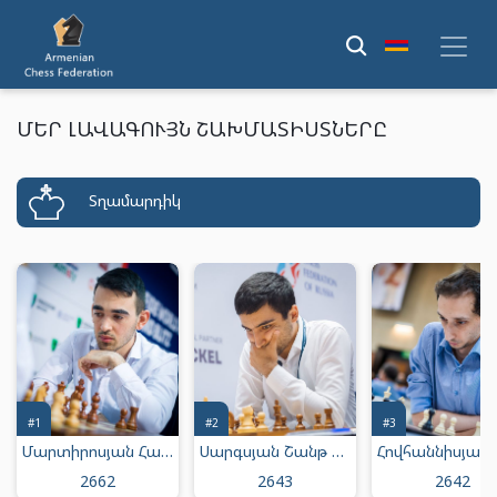
ՄԵՐ ԼԱՎԱԳՈՒՅՆ ՇԱԽՄԱՏԻՍՏՆԵՐԸ
Տղամարդիկ
#1
#2
#3
Մարտիրոսյան Հայկ Միքայելի
Սարգսյան Շանթ Մուրադի
2662
2643
2642