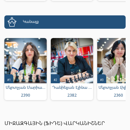
Կանայք
#1
#2
#3
Մկրտչյան Մարիամ Արմենի
Դանիելյան Էլինա Յուրայի
2390
2382
2360
ՄԻՋԱԶԳԱՅԻՆ (ՖԻԴԵ) ՎԱՐԿԱՆԻՇՆԵՐ