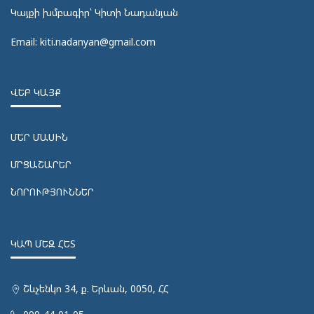
Կայքի խմբագիր՝ Կիտի Նադանյան
Email: kiti.nadanyan@gmail.com
ՎԵԲ ԿԱՅՔ
ՄԵՐ ՄԱՍԻՆ
ՄՐՑԱՇԱՐԵՐ
ՆՈՐՈՒԹՅՈՒՆՆԵՐ
ԿԱՊ ՄԵԶ ՀԵՏ
Շևչենկո 34, ք. Երևան, 0050, ՀՀ