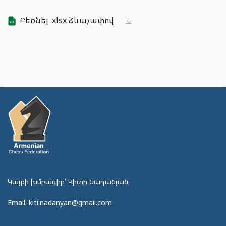
Բեռնել .xlsx ձևաչափով
Կայքի խմբագիր՝ Կիտի Նադանյան
Email: kiti.nadanyan@gmail.com