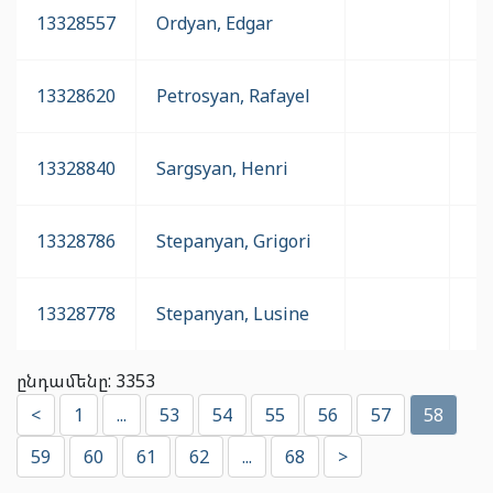
13328557
Ordyan, Edgar
13328620
Petrosyan, Rafayel
13328840
Sargsyan, Henri
13328786
Stepanyan, Grigori
13328778
Stepanyan, Lusine
ընդամենը: 3353
<
1
...
53
54
55
56
57
58
59
60
61
62
...
68
>