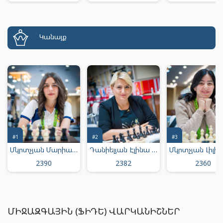
Կանայք
#1
#2
#3
Մկրտչյան Մարիամ Արմենի
Դանիելյան Էլինա Յուրայի
2390
2382
2360
ՄԻՋԱԶԳԱՅԻՆ (ՖԻԴԵ) ՎԱՐԿԱՆԻՇՆԵՐ