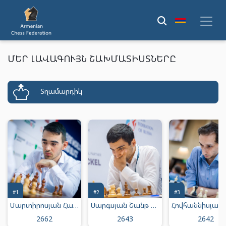
ՄԵՐ ԼԱՎԱԳՈՒՅՆ ՇԱԽՄԱՏԻՍՏՆԵՐԸ
Տղամարդիկ
#1
#2
#3
Մարտիրոսյան Հայկ Միքայելի
Սարգսյան Շանթ Մուրադի
2662
2643
2642