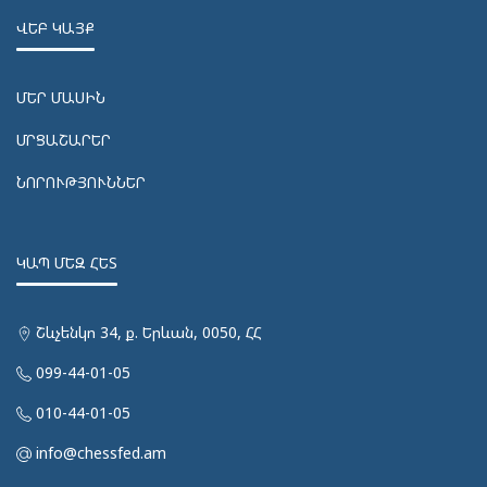
ՎԵԲ ԿԱՅՔ
ՄԵՐ ՄԱՍԻՆ
ՄՐՑԱՇԱՐԵՐ
ՆՈՐՈՒԹՅՈՒՆՆԵՐ
ԿԱՊ ՄԵԶ ՀԵՏ
Շևչենկո 34, ք. Երևան, 0050, ՀՀ
099-44-01-05
010-44-01-05
info@chessfed.am