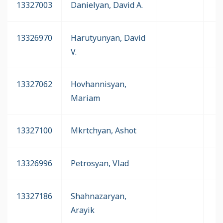
13327003
Danielyan, David A.
13326970
Harutyunyan, David
V.
13327062
Hovhannisyan,
Mariam
13327100
Mkrtchyan, Ashot
13326996
Petrosyan, Vlad
13327186
Shahnazaryan,
Arayik