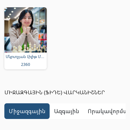
Մկրտչյան Լիլիթ Մկրտիչի
2360
ՄԻՋԱԶԳԱՅԻՆ (ՖԻԴԵ) ՎԱՐԿԱՆԻՇՆԵՐ
միջազգային
ազգային
որակավորմա