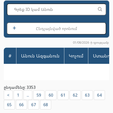
+
Ընդլայնված որոնում
01/08/2026 -ի դրությամբ
#
Անուն Ազգանուն
Կոչում
Ստանդ
ընդամենը: 3353
<
1
...
59
60
61
62
63
64
65
66
67
68