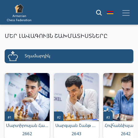
ՄԵՐ ԼԱՎԱԳՈՒՅՆ ՇԱԽՄԱՏԻՍՏՆԵՐԸ
Տղամարդիկ
#1
#2
#3
Մարտիրոսյան Հայկ Միքայելի
Սարգսյան Շանթ Մուրադի
2662
2643
2642