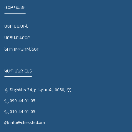
ՎԵԲ ԿԱՅՔ
ՄԵՐ ՄԱՍԻՆ
ՄՐՑԱՇԱՐԵՐ
ՆՈՐՈՒԹՅՈՒՆՆԵՐ
ԿԱՊ ՄԵԶ ՀԵՏ
Շևչենկո 34, ք. Երևան, 0050, ՀՀ
099-44-01-05
010-44-01-05
info@chessfed.am