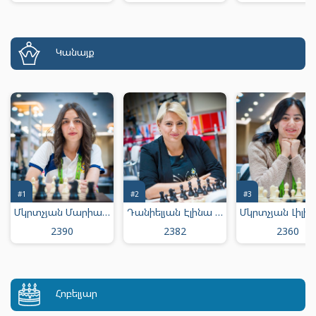
Կանայք
#1
#2
#3
Մկրտչյան Մարիամ Արմենի
Դանիելյան Էլինա Յուրայի
2390
2382
2360
Հոբելյար