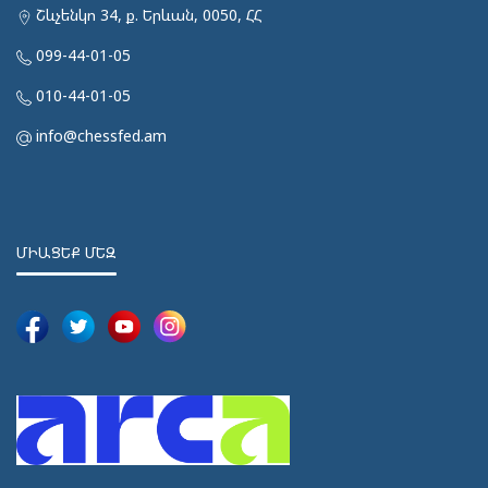
Շևչենկո 34, ք. Երևան, 0050, ՀՀ
099-44-01-05
010-44-01-05
info@chessfed.am
ՄԻԱՑԵՔ ՄԵԶ