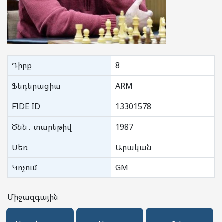
Դիրք
8
Ֆեդերացիա
ARM
FIDE ID
13301578
Ծնն․ տարեթիվ
1987
Սեռ
Արական
Կոչում
GM
Միջազգային