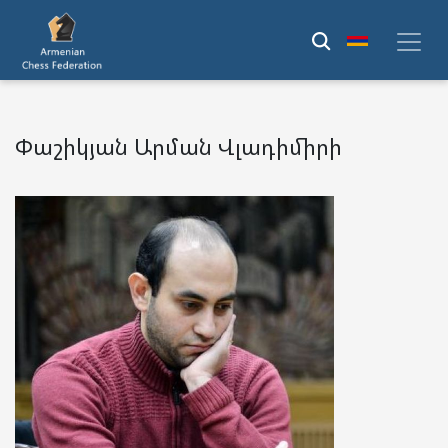
Փաշիկյան Արման Վլադիմիրի