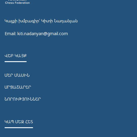
Կայքի խմբագիր՝ Կիտի Նադանյան
Email: kiti.nadanyan@gmail.com
ՎԵԲ ԿԱՅՔ
ՄԵՐ ՄԱՍԻՆ
ՄՐՑԱՇԱՐԵՐ
ՆՈՐՈՒԹՅՈՒՆՆԵՐ
ԿԱՊ ՄԵԶ ՀԵՏ