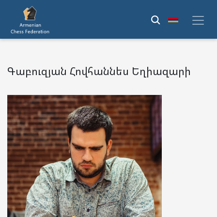
Գաբուզյան Հովհաննես Եղիազարի