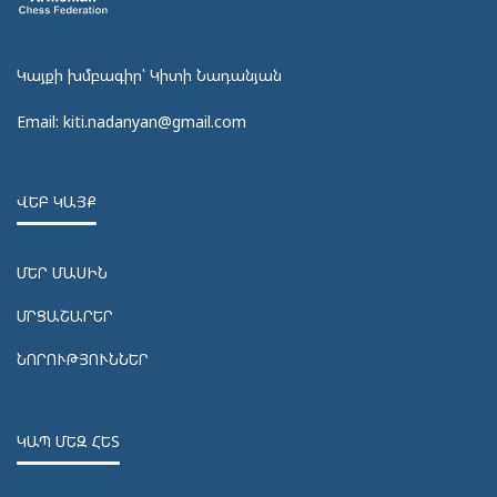
Կայքի խմբագիր՝ Կիտի Նադանյան
Email: kiti.nadanyan@gmail.com
ՎԵԲ ԿԱՅՔ
ՄԵՐ ՄԱՍԻՆ
ՄՐՑԱՇԱՐԵՐ
ՆՈՐՈՒԹՅՈՒՆՆԵՐ
ԿԱՊ ՄԵԶ ՀԵՏ