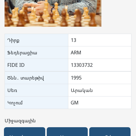
Դիրք
13
Ֆեդերացիա
ARM
FIDE ID
13303732
Ծնն․ տարեթիվ
1995
Սեռ
Արական
Կոչում
GM
Միջազգային