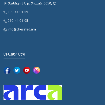
Շևչենկո 34, ք. Երևան, 0050, ՀՀ
099-44-01-05
010-44-01-05
info@chessfed.am
ՄԻԱՑԵՔ ՄԵԶ