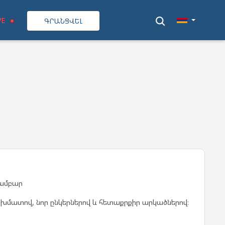
VE
ԳՐԱՆՑՎԵԼ
ճամբար
խմատով, նոր ընկերներով և հետաքրքիր արկածներով։