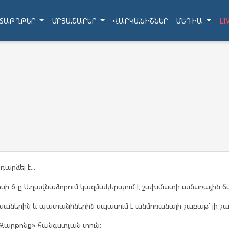
ՏԱԹՂԹԵՐ
ՄՐՑԱՇԱՐԵՐ
ՎԱՐԿԱՆԻՇՆԵՐ
ՄԵԴԻԱ
LI
րձել է...
իսի 6-ը Աղավնաձորում կազմակերպում է շախմատի ամառային 
խաներին և պատանիներին սպասում է անմոռանալի շաբաթ՝ լի շա
Զարթոնք» հանգստյան տուն: