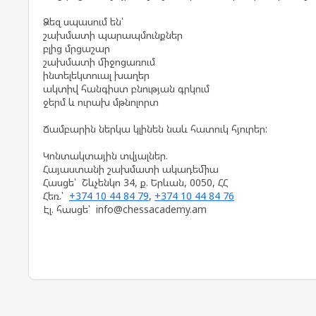
Ձեզ սպասում են՝
շախմատի պարապմունքներ
բլից մրցաշար
շախմատի միջոցառում
ինտելեկտուալ խաղեր
ակտիվ հանգիստ բնության գրկում
ջերմ և ուրախ մթնոլորտ
Ճամբարին ներկա կլինեն նաև հատուկ հյուրեր:
Կոնտակտային տվյալներ.
Հայաստանի շախմատի ակադեմիա
Հասցե՝ Շևչենկո 34, ք. Երևան, 0050, ՀՀ
Հեռ.՝
+374 10 44 84 79
,
+374 10 44 84 76
Էլ. հասցե՝ info@chessacademy.am