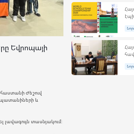
Հայ
էպի
Նոր
րը Եվրոպայի
Հա
հավ
Նոր
եհաստանի Ժեշուվ
 պատանիների և
լ լավագույն տասնյակում։