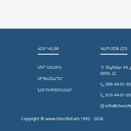
ՎԵԲ ԿԱՅՔ
ԿԱՊ ՄԵԶ ՀԵՏ
ՄԵՐ ՄԱՍԻՆ
Շևչենկո 34, 
0050, ՀՀ
ՄՐՑԱՇԱՐԵՐ
099-44-01-0
ՆՈՐՈՒԹՅՈՒՆՆԵՐ
010-44-01-0
info@chessf
Copyright © www.chessfed.am 1992 - 2026