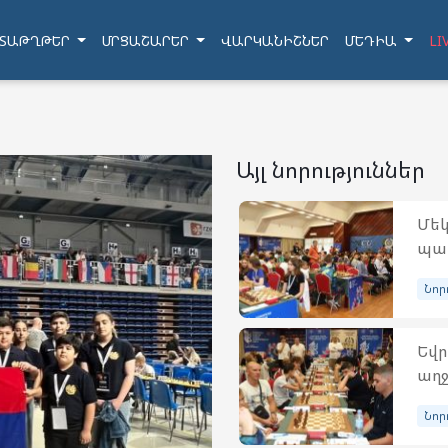
ՏԱԹՂԹԵՐ
ՄՐՑԱՇԱՐԵՐ
ՎԱՐԿԱՆԻՇՆԵՐ
ՄԵԴԻԱ
LI
Այլ նորություններ
Մեկ
պատ
Նոր
Եվր
աղջ
Նոր