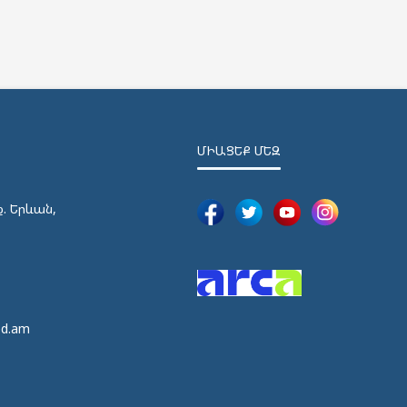
ՄԻԱՑԵՔ ՄԵԶ
ք. Երևան,
5
5
ed.am