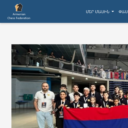
ՄԵՐ ՄԱՍԻՆ
ՓԱՍ