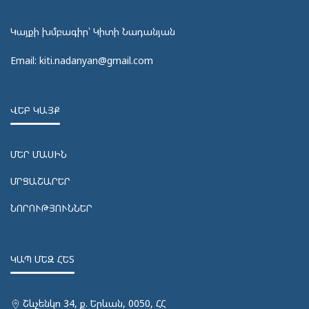
Կայքի խմբագիր՝ Կիտի Նադանյան
Email: kiti.nadanyan@gmail.com
ՎԵԲ ԿԱՅՔ
ՄԵՐ ՄԱՍԻՆ
ՄՐՑԱՇԱՐԵՐ
ՆՈՐՈՒԹՅՈՒՆՆԵՐ
ԿԱՊ ՄԵԶ ՀԵՏ
Շևչենկո 34, ք. Երևան, 0050, ՀՀ