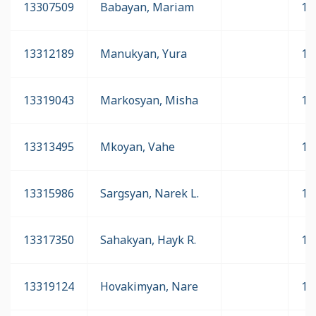
13307509
Babayan, Mariam
17
13312189
Manukyan, Yura
17
13319043
Markosyan, Misha
17
13313495
Mkoyan, Vahe
17
13315986
Sargsyan, Narek L.
17
13317350
Sahakyan, Hayk R.
17
13319124
Hovakimyan, Nare
17