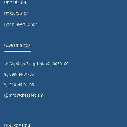
ՄԵՐ ՄԱՍԻՆ
ՄՐՑԱՇԱՐԵՐ
ՆՈՐՈՒԹՅՈՒՆՆԵՐ
ԿԱՊ ՄԵԶ ՀԵՏ
Շևչենկո 34, ք. Երևան, 0050, ՀՀ
099-44-01-05
010-44-01-05
info@chessfed.am
ՄԻԱՑԵՔ ՄԵԶ