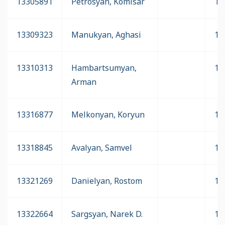
13305891
Petrosyan, Komisar
16
13309323
Manukyan, Aghasi
16
13310313
Hambartsumyan,
16
Arman
13316877
Melkonyan, Koryun
16
13318845
Avalyan, Samvel
16
13321269
Danielyan, Rostom
16
13322664
Sargsyan, Narek D.
16