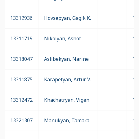
13312936
Hovsepyan, Gagik K.
16
13311719
Nikolyan, Ashot
16
13318047
Aslibekyan, Narine
16
13311875
Karapetyan, Artur V.
16
13312472
Khachatryan, Vigen
16
13321307
Manukyan, Tamara
16