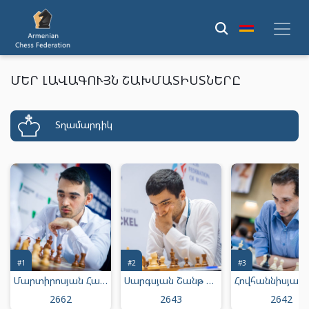
ՄԵՐ ԼԱՎԱԳՈՒՅՆ ՇԱԽՄԱՏԻՍՏՆԵՐԸ
Տղամարդիկ
#1
#2
#3
Մարտիրոսյան Հայկ Միքայելի
Սարգսյան Շանթ Մուրադի
2662
2643
2642