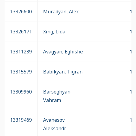
13326600
Muradyan, Alex
17
13326171
Xing, Lida
17
13311239
Avagyan, Eghishe
17
13315579
Babikyan, Tigran
17
13309960
Barseghyan,
17
Vahram
13319469
Avanesov,
17
Aleksandr