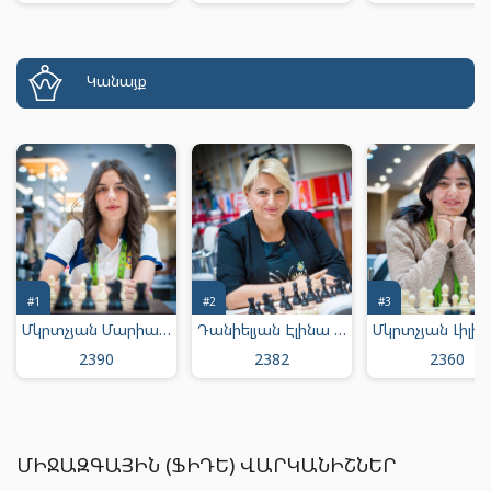
Կանայք
#1
#2
#3
Մկրտչյան Մարիամ Արմենի
Դանիելյան Էլինա Յուրայի
2390
2382
2360
ՄԻՋԱԶԳԱՅԻՆ (ՖԻԴԵ) ՎԱՐԿԱՆԻՇՆԵՐ