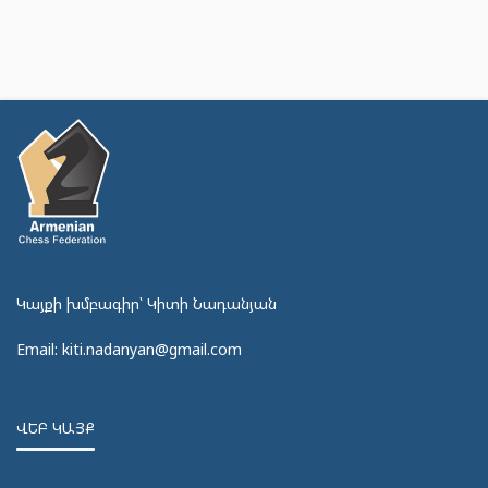
Կայքի խմբագիր՝ Կիտի Նադանյան
Email: kiti.nadanyan@gmail.com
ՎԵԲ ԿԱՅՔ