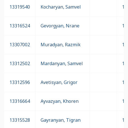
13319540
Kocharyan, Samvel
17
13316524
Gevorgyan, Nrane
17
13307002
Muradyan, Razmik
17
13312502
Mardanyan, Samvel
17
13312596
Avetisyan, Grigor
17
13316664
Ayvazyan, Khoren
17
13315528
Gayranyan, Tigran
17