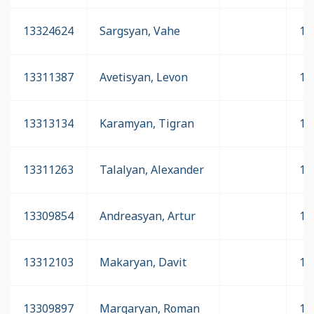
13324624
Sargsyan, Vahe
16
13311387
Avetisyan, Levon
16
13313134
Karamyan, Tigran
16
13311263
Talalyan, Alexander
16
13309854
Andreasyan, Artur
16
13312103
Makaryan, Davit
16
13309897
Margaryan, Roman
16