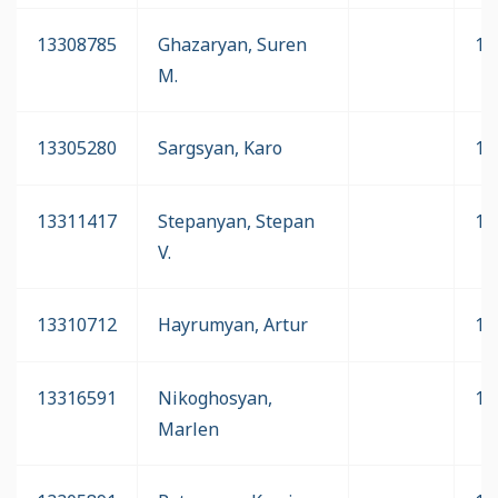
13308785
Ghazaryan, Suren
17
M.
13305280
Sargsyan, Karo
17
13311417
Stepanyan, Stepan
17
V.
13310712
Hayrumyan, Artur
17
13316591
Nikoghosyan,
16
Marlen