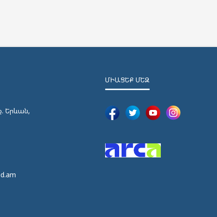
ՄԻԱՑԵՔ ՄԵԶ
ք. Երևան,
5
5
ed.am