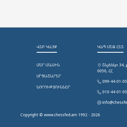
ՎԵԲ ԿԱՅՔ
ԿԱՊ ՄԵԶ ՀԵՏ
ՄԵՐ ՄԱՍԻՆ
Շևչենկո 34, 
0050, ՀՀ
ՄՐՑԱՇԱՐԵՐ
099-44-01-0
ՆՈՐՈՒԹՅՈՒՆՆԵՐ
010-44-01-0
info@chessf
Copyright © www.chessfed.am 1992 - 2026