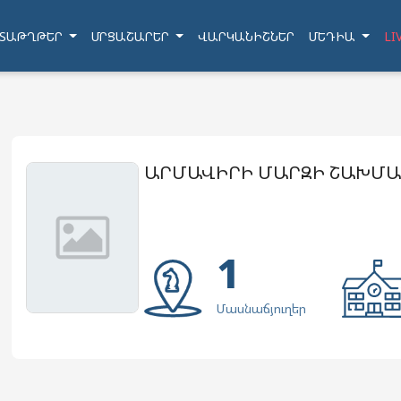
ՏԱԹՂԹԵՐ
ՄՐՑԱՇԱՐԵՐ
ՎԱՐԿԱՆԻՇՆԵՐ
ՄԵԴԻԱ
LI
ԱՐՄԱՎԻՐԻ ՄԱՐԶԻ ՇԱԽՄԱ
1
Մասնաճյուղեր