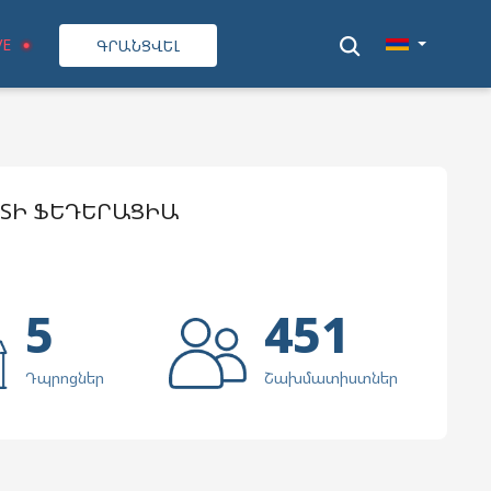
VE
ԳՐԱՆՑՎԵԼ
ՏԻ ՖԵԴԵՐԱՑԻԱ
5
451
Դպրոցներ
Շախմատիստներ